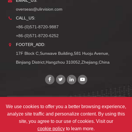
EMAIL_US:
overseas@ulirvision.com
CALL_US:
+86-(0)571-8720-9887
+86-(0)571-8720-6252
FOOTER_ADD:
17F Block C,Sunwave Building,581 Huoju Avenue,
Binjiang District,Hangzhou 310052,Zhejiang,China
We use cookies to offer you a better browsing experience,
Copyright©
Zhejiang ULIRVISION Technology Co., Ltd.
analyze site traffic and personalize content. By using this
TY_ALL_RIGHTS_RESERVEDS
site, you agree to our use of cookies. Visit our
TY_SITEMAPS
|
TY_PRIVACY
cookie policy
to learn more.