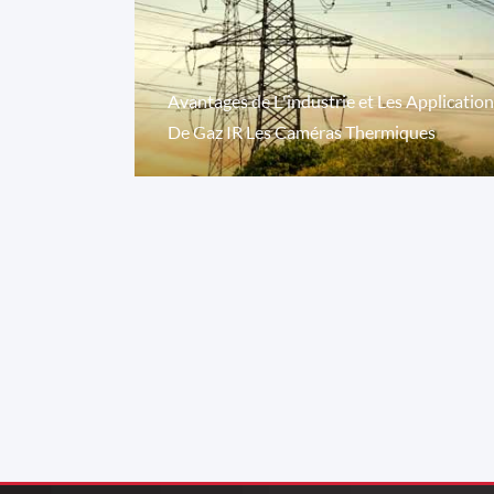
Avantages de L'industrie et Les Applicatio
De Gaz IR Les Caméras Thermiques