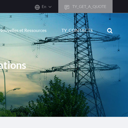
En
TY_GET_A_QUOTE
sh
Nouvelles et Ressources
TY_CONTACTS
어
ais
sch
ations
ñol
ano
кий
uguês
ال