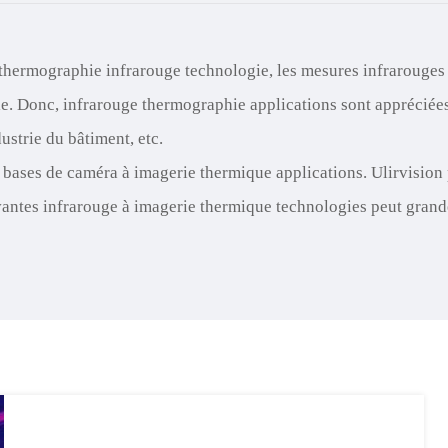
Türk
Indo
thermographie infrarouge technologie, les mesures infrarouges 
le. Donc, infrarouge thermographie applications sont appréciées 
TY_
dustrie du bâtiment, etc.
bases de caméra à imagerie thermique applications. Ulirvision p
novantes infrarouge à imagerie thermique technologies peut grand