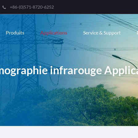
+86-(0)571-8720-6252
Engli
Produits
Applications
Service & Support
한국
franç
Deut
ographie infrarouge Applic
Espa
itali
русс
port
عربية