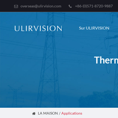
overseas@ulirvision.com
+86-(0)571-8720-9887
Sur ULIRVISION
Therm
LA MAISON
Applications