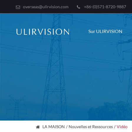
overseas@ulirvision.com
+86-(0)571-8720-9887
Sur ULIRVISION
LA MAISON
Nouvelles et Ressources
Vidéo