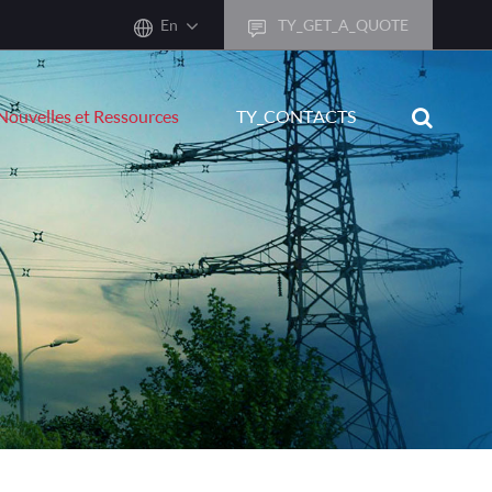
En
TY_GET_A_QUOTE
sh
Nouvelles et Ressources
TY_CONTACTS
어
ais
sch
ñol
ano
кий
uguês
ال