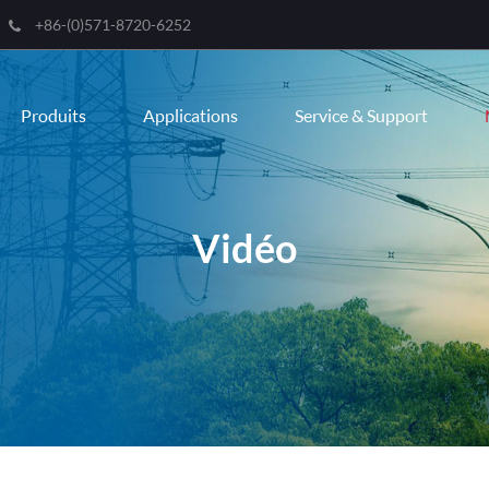
+86-(0)571-8720-6252
Engli
Produits
Applications
Service & Support
한국
franç
Deut
Vidéo
Espa
itali
русс
port
عربية