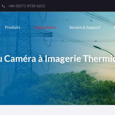
+86-(0)571-8720-6252
Engli
Produits
Applications
Service & Support
한국
franç
Deut
u Caméra à Imagerie Thermi
Espa
itali
русс
port
عربية