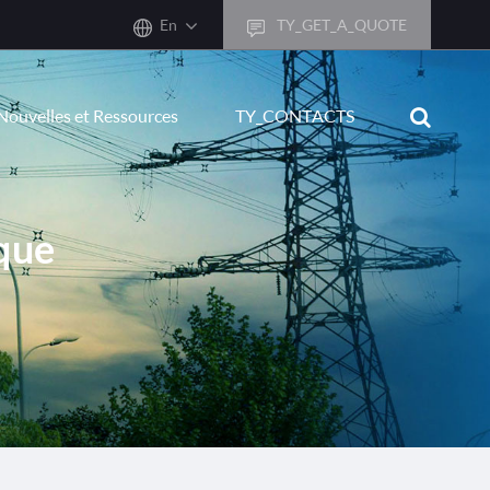
En
TY_GET_A_QUOTE
sh
Nouvelles et Ressources
TY_CONTACTS
어
ais
sch
que
ñol
ano
кий
uguês
ال