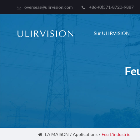
overseas@ulirvision.com
+86-(0)571-8720-9887
Sur ULIRVISION
Fe
LA MAISON
Applications
Feu L'industrie