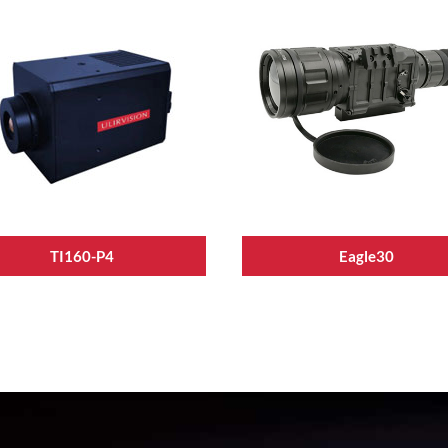
TI160-P4
Eagle30