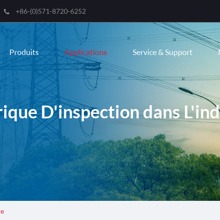
+86-(0)571-8720-6252
Engli
Produits
Applications
Service & Support
한국
franç
Deut
rique D'inspection dans L'ind
Espa
itali
русс
port
عربية
ie