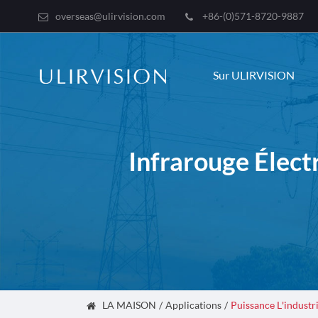
overseas@ulirvision.com
+86-(0)571-8720-9887
Sur ULIRVISION
Infrarouge Élect
LA MAISON
Applications
Puissance L'industr