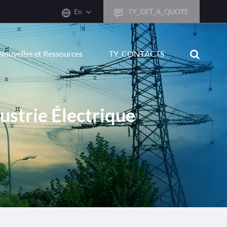
En
TY_GET_A_QUOTE
sh
Nouvelles et Ressources
TY_CONTACTS
어
ais
sch
ustrie Électrique
ñol
ano
кий
uguês
ال