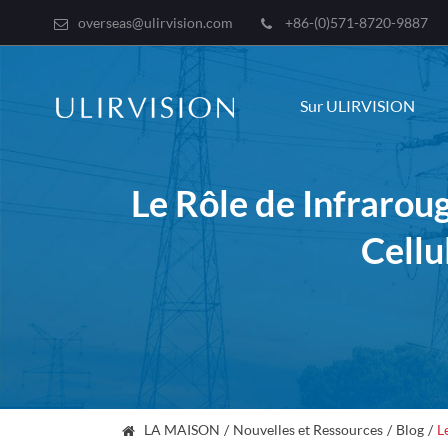
overseas@ulirvision.com
+86-(0)571-8720-9887
Sur ULIRVISION
Le Rôle de Infrarou
Cellu
LA MAISON
Nouvelles et Ressources
Blog
L