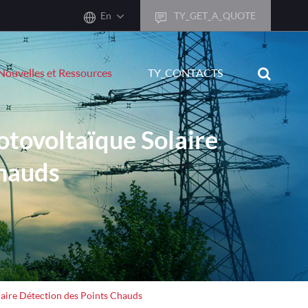
En
TY_GET_A_QUOTE
sh
Nouvelles et Ressources
TY_CONTACTS
어
ais
otovoltaïque Solaire
sch
Chauds
ñol
ano
кий
uguês
ال
laire Détection des Points Chauds