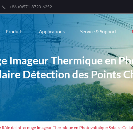
+86-(0)571-8720-6252
Engli
Produits
Applications
Service & Support
한국
franç
ge Imageur Thermique en Ph
Deut
laire Détection des Points 
Espa
itali
русс
port
عربية
e Rôle de Infrarouge Imageur Thermique en Photovoltaïque Solaire Cellu