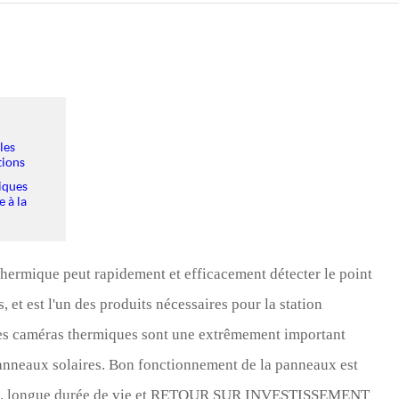
Türk
Indo
TY_
les
tions
miques
 à la
hermique peut rapidement et efficacement détecter le point
et est l'un des produits nécessaires pour la station
 Les caméras thermiques sont une extrêmement important
panneaux solaires. Bon fonctionnement de la panneaux est
tion, longue durée de vie et RETOUR SUR INVESTISSEMENT