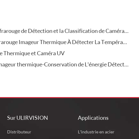
ction et la Classification de Caméras D'imagerie Thermique Infrarouge
e Imageur Thermique À Détecter La Température Du Corps Humain
rie Thermique et Caméra UV
rmique-Conservation de L'énergie Détection Pour La Construction
Sur ULIRVISION
Applications
Distributeur
L'industrie en acier