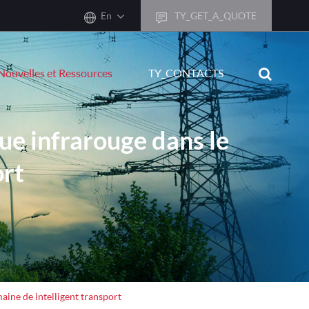
En
TY_GET_A_QUOTE
sh
Nouvelles et Ressources
TY_CONTACTS
어
ais
ue infrarouge dans le
sch
ort
ñol
ano
кий
uguês
ال
aine de intelligent transport