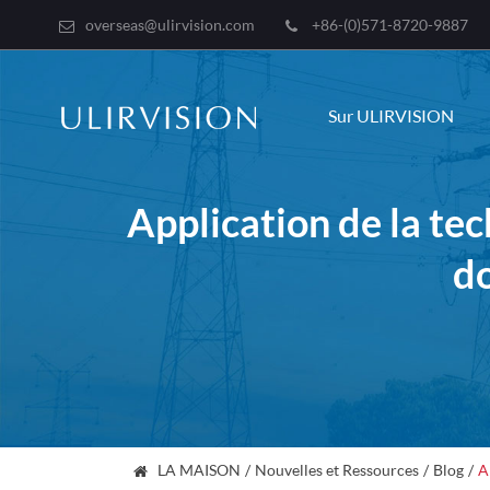
overseas@ulirvision.com
+86-(0)571-8720-9887
Sur ULIRVISION
Application de la te
do
LA MAISON
Nouvelles et Ressources
Blog
A