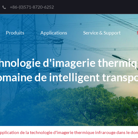
+86-(0)571-8720-6252
Engli
Produits
Applications
Service & Support
한국
franç
chnologie d'imagerie thermiq
Deut
maine de intelligent transp
Espa
itali
русс
port
عربية
pplication de la technologie d'imagerie thermique infrarouge dans le dom