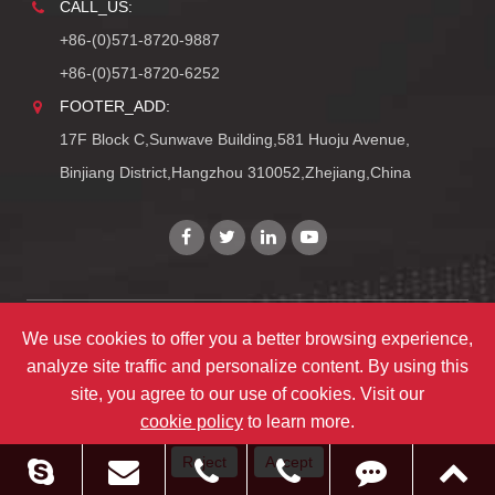
CALL_US:
+86-(0)571-8720-9887
+86-(0)571-8720-6252
FOOTER_ADD:
17F Block C,Sunwave Building,581 Huoju Avenue,
Binjiang District,Hangzhou 310052,Zhejiang,China
We use cookies to offer you a better browsing experience,
Copyright©
Zhejiang ULIRVISION Technology Co., Ltd.
analyze site traffic and personalize content. By using this
TY_ALL_RIGHTS_RESERVEDS
site, you agree to our use of cookies. Visit our
TY_SITEMAPS
|
TY_PRIVACY
cookie policy
to learn more.
Reject
Accept