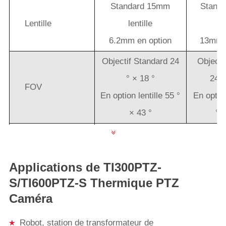
Standard 15mm
Stand
Lentille
lentille
le
6.2mm en option
13mm e
Objectif Standard 24
Objecti
° × 18 °
24 °
FOV
En option lentille 55 °
En option
× 43 °
° 
Minimum
distance de
50cm
Applications de TI300PTZ-
l'imagerie
S/TI600PTZ-S Thermique PTZ
CVI
1.13mrad
2.74mrad
0.68mra
Caméra
Focus
Moteur, soutien autofoc
Robot, station de transformateur de