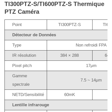
TI300PTZ-S/TI600PTZ-S Thermique
PTZ Caméra
Point
TI300PTZ-S
TI60
Détecteur de Données
Type
Non refroidi FPA
IR résolution
384 × 288
640
Pixel pitch
17μm
Gamme
7.5 ~ 14μm
spectrale
NETD/Sensibilité
60mK
4
Lentille infrarouge