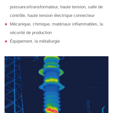
Infrarouge Mesure
puissance/transformateur, haute tension, salle de
Plage de
contrôle, haute tension électrique connecteur
-20 ℃ ~ + 250 ℃ (évolutive 
température
Mécanique, chimique, matériaux inflammables, la
Précision de la
± 2 ℃/± 2% (lecture gamme), p
sécurité de production
mesure
maximum
Équipement, la métallurgie
Temp mesure
Spot mesure, mesure de la caté
mode
plus haute temp
Mesure
Auto/Manuel
correction
Noir chaud, blanc chaud, arc en 
Palette
de fer
Électronique
2X, 4X