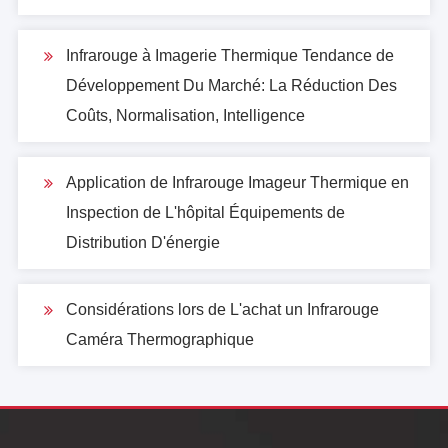
Protocole réseau
IEEE802.3
Infrarouge à Imagerie Thermique Tendance de
Connecteur
RJ-45
Développement Du Marché: La Réduction Des
interface
Coûts, Normalisation, Intelligence
Protocole de
IEC60807-5-104 、 IEC6
Communication
Application de Infrarouge Imageur Thermique en
Inspection de L'hôpital Équipements de
Puissance Système
Distribution D'énergie
Tension de
DC: 24V
fonctionnement
Considérations lors de L'achat un Infrarouge
Consommation
Caméra Thermographique
Statique 10W; dynamic
d'énergie
Environnement Paramètres
Température de