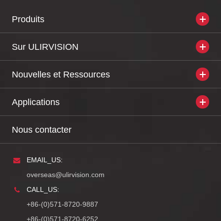
fonctionnement
-25 ℃ ~ + 50 ℃
Produits
gamme
Sur ULIRVISION
Plage de
température de
-40 ℃ ~ + 70 ℃
Nouvelles et Ressources
stockage
Applications
Encapsulation
IP66
Protection contre
Nous contacter
Horizontal 9G, vertical
les vibrations
EMAIL_US:
Données physiques
overseas@ulirvision.com
Taille
348mm × 200mm × 200
CALL_US:
Poids
≤ 5kg
+86-(0)571-8720-9887
+86-(0)571-8720-6252