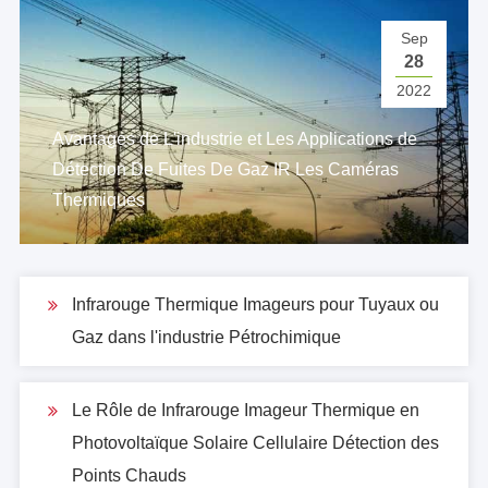
montant
Sep
Précision de
28
± 0.1 °
repositionnement
2022
Interface
Avantages de L'industrie et Les Applications de
Détection De Fuites De Gaz IR Les Caméras
Image thermique analogique vid
Vidéo sortie
Thermiques
vidéo
Contrôle
RS485
Protocole
PECLO-D
Infrarouge Thermique Imageurs pour Tuyaux ou
Gaz dans l'industrie Pétrochimique
Vitesse de
2400-4800-9600bps reconna
transmission
automatique
Le Rôle de Infrarouge Imageur Thermique en
Réseau
Photovoltaïque Solaire Cellulaire Détection des
Type
1000Mbps
Points Chauds