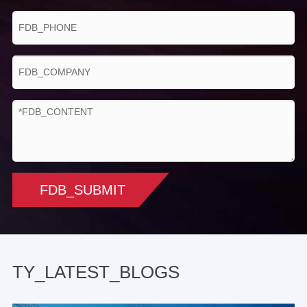
Électronique de
stabilisation
SUR/Off
d'image
Pan & Tilt
Horizontal
0 ° ~ 360 °
gamme
Vitesse
0.01 ° ~ 30 °/s
FDB_SUBMIT
horizontale
Vertical gamme
-90 ° ~ 90 °
Vertical vitesse
0.1 ° ~ 15 °/s
TY_LATEST_BLOGS
Préréglage
200